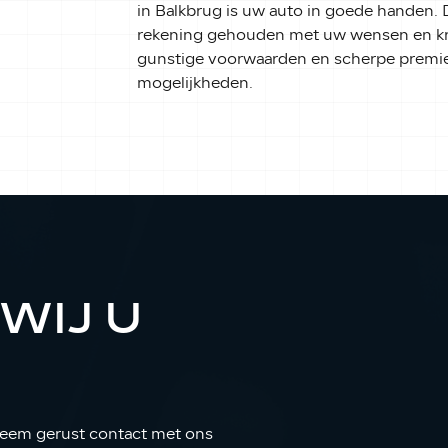
in Balkbrug is uw auto in goede handen. D
rekening gehouden met uw wensen en kri
gunstige voorwaarden en scherpe premies
mogelijkheden.
WIJ U
Neem gerust contact met ons