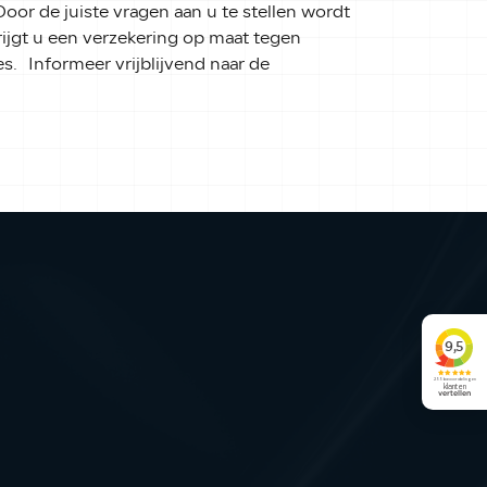
oor de juiste vragen aan u te stellen wordt
jgt u een verzekering op maat tegen
. Informeer vrijblijvend naar de