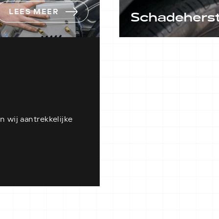
LEES MEER
Schadeherst
Autoschade? Bij ons, A
Jansen in Balkbrug, be
juiste adres voor snel
schadeherstel.
LEES MEER
 wij aantrekkelijke