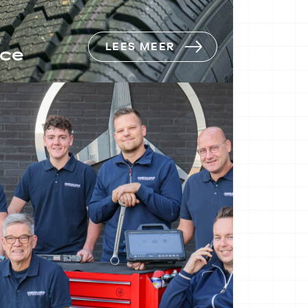
LEES MEER
ice
banden in
ouden,
 spelen in