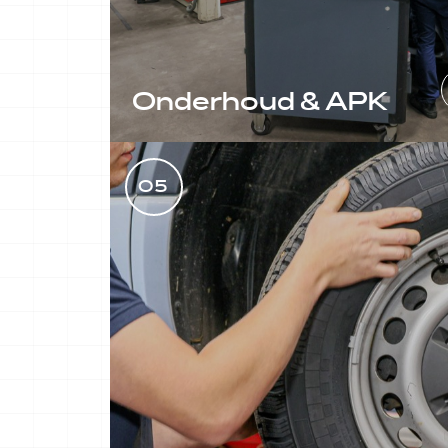
Onderhoud & APK
Bij Autobedrijf Jansen in Balkbrug
bent u aan het juiste adres voor
05
een betrouwbare APK-keuring en
professioneel auto-onderhoud.
LEES MEER