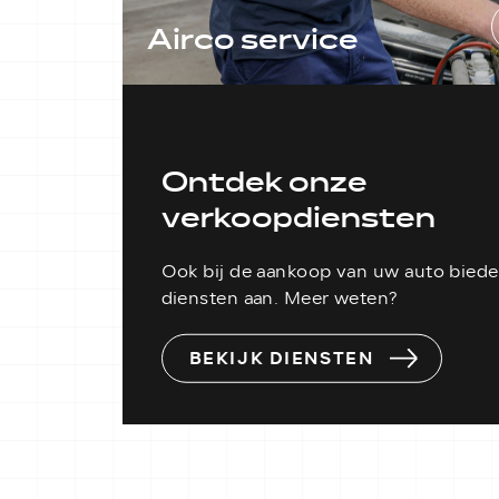
Airco service
Houd uw airco in topconditie in
Balkbrug. Het is belangrijk om
regelmatig onderhoud aan uw
airconditioning uit te laten voeren.
Ontdek onze
LEES MEER
verkoopdiensten
Ook bij de aankoop van uw auto bieden
diensten aan. Meer weten?
BEKIJK DIENSTEN