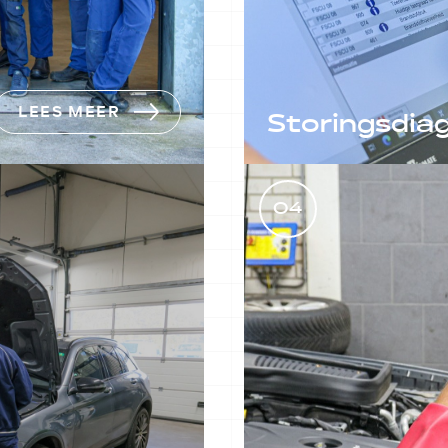
LEES MEER
Storingsdia
Bij Autobedrijf Jansen
staan we paraat om sne
04
storingen te verhelpen
LEES MEER