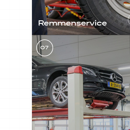
Remmenservice
Remmenservice omvat het
controleren, onderhouden en
07
indien nodig repareren van
remmen in uw voertuig.
LEES MEER