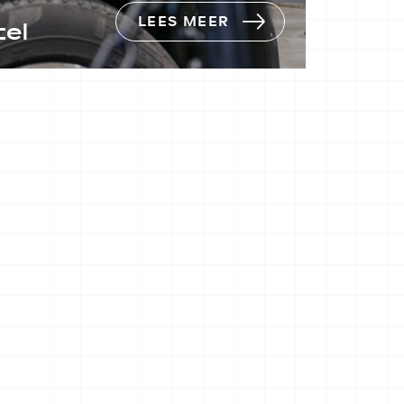
LEES MEER
el
utobedrijf
nt u aan het
 en vakkundig