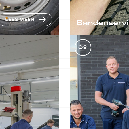
LEES MEER
Bandenserv
Het is cruciaal om uw 
optimale conditie te h
08
omdat ze een grote rol
uw verkeersveiligheid.
LEES MEER