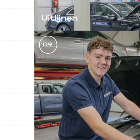
Uitlijnen
Een goede uitlijning van uw auto is
essentieel voor een optimale
09
wegligging.
LEES MEER