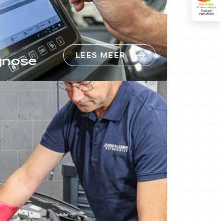
LEES MEER
gnose
 in Balkbrug
l auto-
.