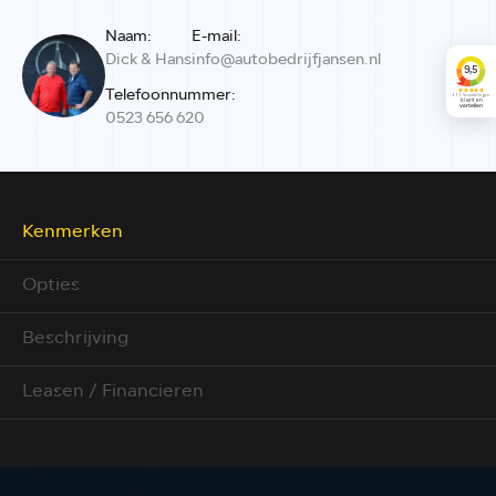
Naam:
E-mail:
Dick & Hans
info@autobedrijfjansen.nl
Telefoonnummer:
0523 656 620
Kenmerken
Opties
Beschrijving
Leasen / Financieren