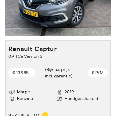
Renault Captur
0.9 TCe Version S
(Rijklaarprijs
€ 13.985,-
€
P/M
incl. garantie)
Marge
2019
Benzine
Handgeschakeld
BEKIJK AUTO