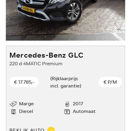
Mercedes-Benz GLC
220 d 4MATIC Premium
1
(Rijklaarprijs
€ 17.785,-
€
P/M
incl. garantie)
Marge
2017
Diesel
Automaat
BEKIJK AUTO