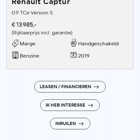
Renault Captur
0.9 TCe Version S
€ 13.985,-
(Rijklaarprijs incl. garantie)
Marge
Handgeschakeld
Benzine
2019
LEASEN / FINANCIEREN
IK HEB INTERESSE
INRUILEN