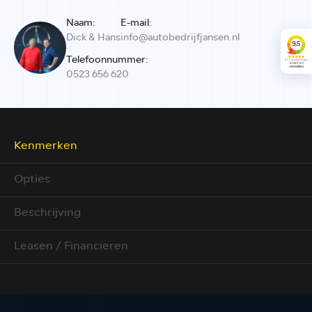
Naam:
E-mail:
Dick & Hans
info@autobedrijfjansen.nl
Telefoonnummer:
0523 656 620
Kenmerken
Opties
Beschrijving
Leasen / Financieren