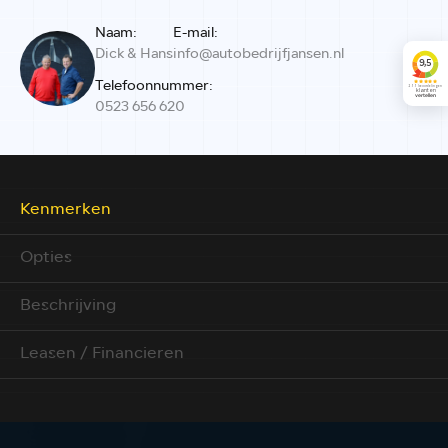
Naam:
E-mail:
Dick & Hans
info@autobedrijfjansen.nl
Telefoonnummer:
0523 656 620
Kenmerken
Opties
Beschrijving
Leasen / Financieren