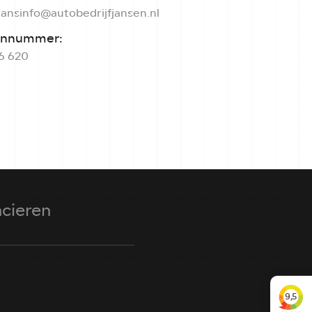
Hans
info@autobedrijfjansen.nl
onnummer:
6 620
ncieren