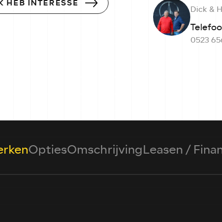
IK HEB INTERESSE
Dick & 
Telefo
0523 65
rken
Opties
Omschrijving
Leasen / Fina