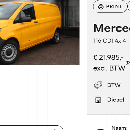
PRINT
Merce
116 CDI 4x 4
€ 21.985,-
(R
excl. BTW
BTW
Diesel
Naam: