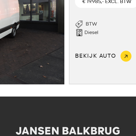
€ 19.985,- EXCL. BTW
BTW
Diesel
BEKIJK AUTO