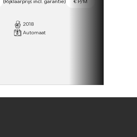
(Rijklaarprijs incl. garantie)
€
P/M
2018
Automaat