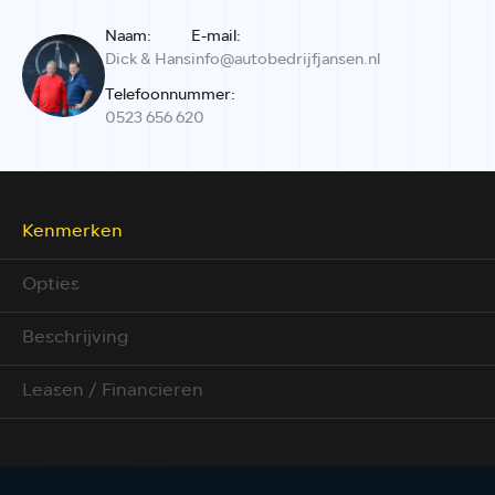
Naam:
E-mail:
Dick & Hans
info@autobedrijfjansen.nl
Telefoonnummer:
0523 656 620
Kenmerken
Opties
Beschrijving
Leasen / Financieren