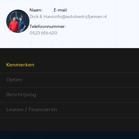
Naam:
E-mail:
Dick & Hans
info@autobedrijfjansen.nl
Telefoonnummer:
0523 656 620
Kenmerken
Opties
Beschrijving
Leasen / Financieren