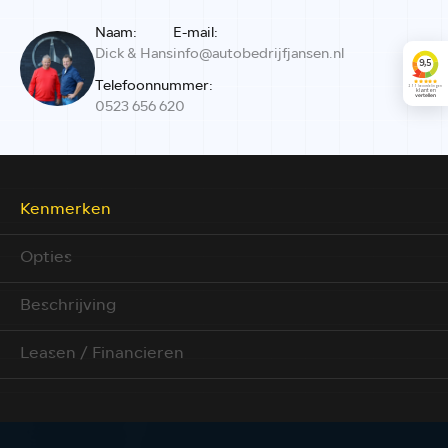
Naam:
E-mail:
Dick & Hans
info@autobedrijfjansen.nl
Telefoonnummer:
0523 656 620
Kenmerken
Opties
Beschrijving
Leasen / Financieren