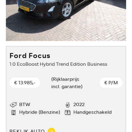
Ford Focus
1.0 EcoBoost Hybrid Trend Edition Business
(Rijklaarprijs
€ 13.985,-
€
P/M
incl. garantie)
BTW
2022
Hybride (Benzine)
Handgeschakeld
BEKIJK AUTO